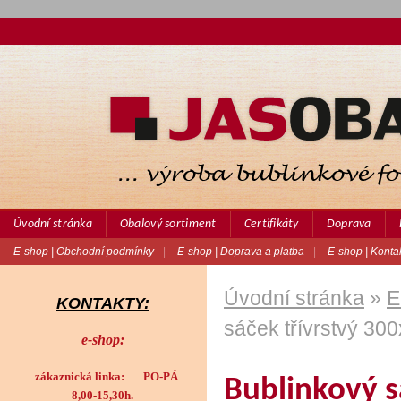
Úvodní stránka
Obalový sortiment
Certifikáty
Doprava
E-shop | Obchodní podmínky
|
E-shop | Doprava a platba
|
E-shop | Konta
Úvodní stránka
»
E
KONTAKTY:
sáček třívrstvý 30
e-shop:
zákaznická linka: PO-PÁ
Bublinkový s
8,00-15,30h.