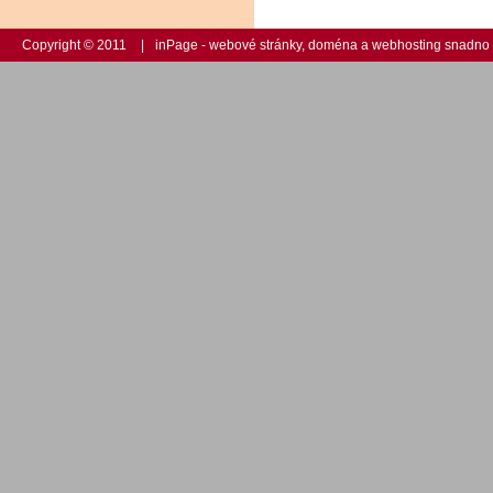
Copyright © 2011
|
inPage -
webové stránky
,
doména
a
webhosting
snadno