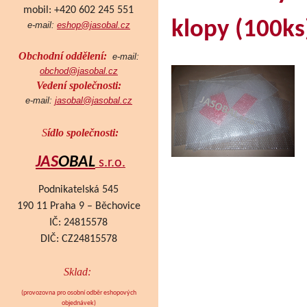
mobil: +420 602 245 551
klopy (100ks
e-mail:
eshop@jasobal.cz
Obchodní oddělení:
e-mail:
obchod@jasobal.cz
Vedení společnosti:
e-mail:
jasobal@jasobal.cz
S
ídlo společnosti:
JAS
OBAL
s.r.o.
Podnikatelská 545
190 11 Praha 9 – Běchovice
IČ: 24815578
DIČ: CZ24815578
Sklad:
(provozovna pro osobní odběr eshopových
objednávek
)