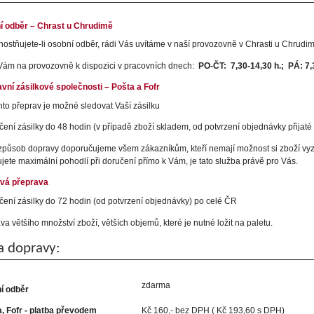
í odběr – Chrast u Chrudimě
ostňujete-li osobní odběr, rádi Vás uvítáme v naší provozovně v Chrasti u Chrud
ám na provozovně k dispozici v pracovních dnech:
PO-ČT: 7,30-14,30 h.; PÁ: 7,
vní zásilkové společnosti – Pošta a Fofr
chto přeprav je možné sledovat Vaší zásilku
čení zásilky do 48 hodin (v případě zboží skladem, od potvrzení objednávky přijaté
způsob dopravy doporučujeme všem zákazníkům, kteří nemají možnost si zboží v
ujete maximální pohodlí při doručení přímo k Vám, je tato služba právě pro Vás.
ová přeprava
čení zásilky do 72 hodin (od potvrzení objednávky) po celé ČR
va většího množství zboží, větších objemů, které je nutné ložit na paletu.
a dopravy:
zdarma
í odběr
, Fofr - platba převodem
Kč 160,- bez DPH ( Kč 193,60 s DPH)