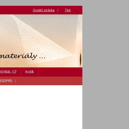
Úvodní stránka
|
Tisk
JASOBAL.CZ
Košík
 (GDPR)
|