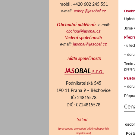
mobil: +420 602 245 551
e-mail:
eshop@jasobal.cz
Osobn
Upředn
Obchodní oddělení:
e-mail:
Jsme V
obchod@jasobal.cz
Vedení společnosti:
Přepra
e-mail:
jasobal@jasobal.cz
- u tě
– doru
S
ídlo společnosti:
Tento 
prefer
JAS
OBAL
s.r.o.
Palet
Podnikatelská 545
– doru
190 11 Praha 9 – Běchovice
Přepra
IČ: 24815578
DIČ: CZ24815578
Cen
Sklad:
osobn
(provozovna pro osobní odběr eshopových
Pošta
objednávek
)