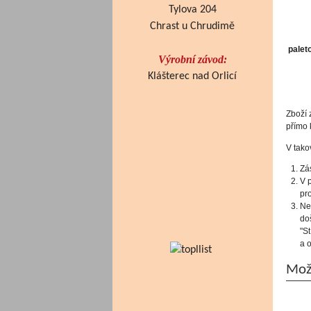
Tylova 204
- 
Chrast u Chrudimě
palet
Výrobní závod:
Klášterec nad Orlicí
Zboží 
přímo 
V tako
Zá
V 
pr
Ne
do
"S
a 
Možn