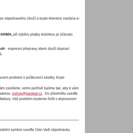
ze objednaného zboží a bude klientovi zaslána e-
DARMA,
při výběru platby dobírkou je účtován
Fofr
- expresní přepravy, které zboží dopraví
á.
cem protokol o poškození zásilky. Kopii
ám zasíláme, velmi pečlivě balíme tak, aby k vám
 adresu:
eshop@jasobal.cz
. Do předmětu uveďte
lo faktury. Váš problém budeme řešit s dopravcem
abilní symbol uveďte číslo Vaší objednávky.