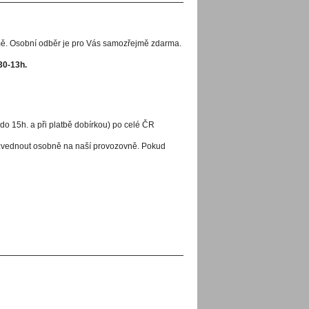
imě. Osobní odběr je pro Vás samozřejmě zdarma.
30-13h.
 do 15h. a při platbě dobírkou) po celé ČR
yzvednout osobně na naší provozovně. Pokud