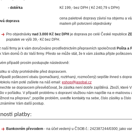
dobírka
Kč 199,- bez DPH ( Kč 240,79 s DPH)
cena paletové dopravy závisí na objemu a vá
ová doprava
mailem při potvrzení objednávky
Pro objednávky
nad 3.000 Kč bez DPH
je doprava po celé České republice
Z
poplatek ve výši 39,- Kč bez DPH.
z naší firmy je k vám doručováno prostřednictvím přepravních společnosti
Pošta a 
k Vám domů či do Vaší firmy. Přesto se může stát, že k vám zásilka přijde poškozen
vém případě prosím postupujte následovně:
silku si vždy prohlédněte před dopravcem.
případě poškození obalu (pomačkaný, roztrhaný, rozmočený) sepište ihned s doprav
otokolu nám poté zašlete na náš email:
eshop@jasobal.cz
nechte se dopravcem přesvědčovat, že zásilka není dobře zajištěná. Zboží, které V
šlo v pořádku. V případě problému s dopravní službou nám napište na e-mailovou
tížnost na přepravu", popište problém, uveďte kontakty na sebe, číslo zásilky a čís
oznámíme Vám další postup.
osti platby:
Bankovním převodem
- na účet vedený u ČSOB č.: 242387244/0300; jako vari