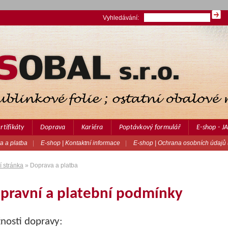
Vyhledávání:
rtifikáty
Doprava
Kariéra
Poptávkový formulář
E-shop - 
a a platba
|
E-shop | Kontaktní informace
|
E-shop | Ochrana osobních údajů
 stránka
» Doprava a platba
pravní a platební podmínky
nosti dopravy: