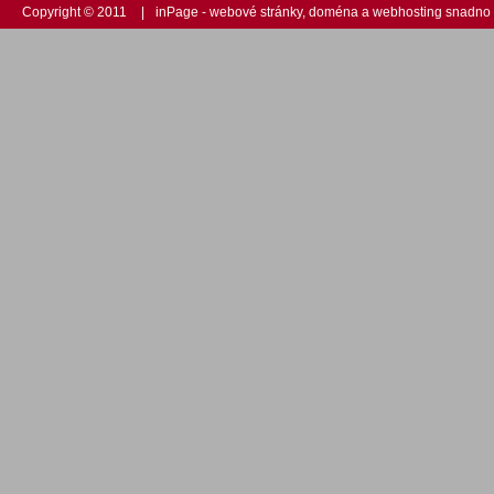
Copyright © 2011
|
inPage -
webové stránky
,
doména
a
webhosting
snadno