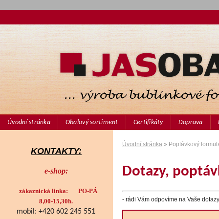
Úvodní stránka
Obalový sortiment
Certifikáty
Doprava
Úvodní stránka
» Poptávkový formul
KONTAKTY:
Dotazy, poptáv
e-shop:
zákaznická linka: PO-PÁ
- rádi Vám odpovíme na Vaše dotazy,
8,00-15,30h.
mobil: +420 602 245 551