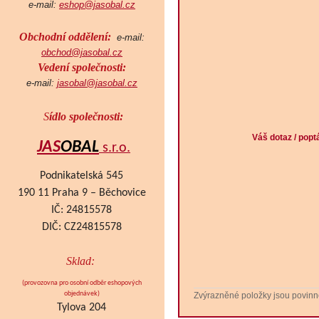
e-mail:
eshop@jasobal.cz
Obchodní oddělení:
e-mail:
obchod@jasobal.cz
Vedení společnosti:
e-mail:
jasobal@jasobal.cz
S
ídlo společnosti:
Váš dotaz / popt
JAS
OBAL
s.r.o.
Podnikatelská 545
190 11 Praha 9 – Běchovice
IČ: 24815578
DIČ: CZ24815578
Sklad:
(provozovna pro osobní odběr eshopových
objednávek
)
Zvýrazněné položky jsou povinn
Tylova 204