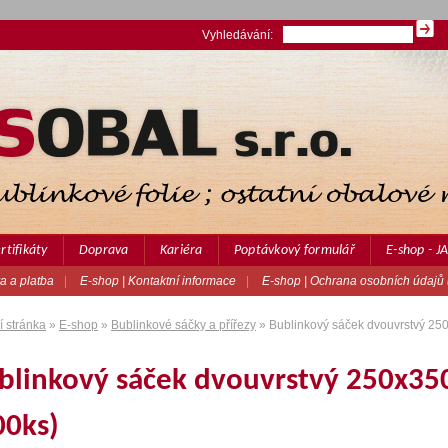
Vyhledávání:
rtifikáty
Doprava
Kariéra
Poptávkový formulář
E-shop - 
a a platba
|
E-shop | Kontaktní informace
|
E-shop | Ochrana osobních údajů
 stránka
»
E-shop
»
Bublinkové sáčky a přířezy
» Bublinkový sáček dvouvrstvý 25
blinkový sáček dvouvrstvý 250x35
00ks)