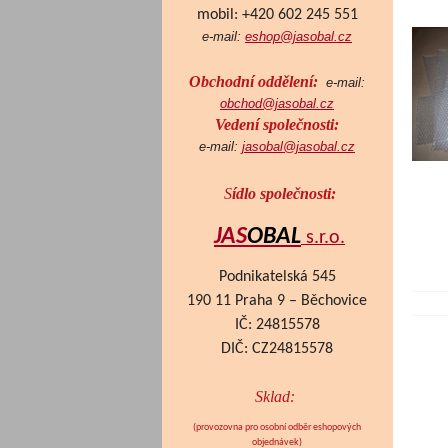
mobil: +420 602 245 551
e-mail:
eshop@jasobal.cz
Obchodní oddělení:
e-mail:
obchod@jasobal.cz
Vedení společnosti:
e-mail:
jasobal@jasobal.cz
S
ídlo společnosti:
JAS
OBAL
s.r.o.
Podnikatelská 545
190 11 Praha 9 – Běchovice
IČ: 24815578
DIČ: CZ24815578
Sklad:
(provozovna pro osobní odběr eshopových
objednávek
)