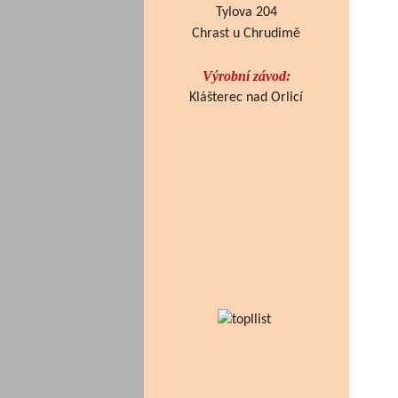
Tylova 204
Chrast u Chrudimě
Výrobní závod:
Klášterec nad Orlicí