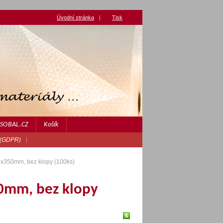
Úvodní stránka
|
Tisk
JASOBAL.CZ
Košík
 (GDPR)
|
0x350mm, bez klopy (100ks)
0mm, bez klopy