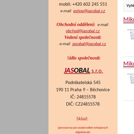
mobil: +420 602 245 551
Vyhl
e-mail:
eshop@jasobal.cz
Mik
Obchodní oddělení:
e-mail:
obchod@jasobal.cz
Vedení společnosti:
e-mail:
jasobal@jasobal.cz
S
ídlo společnosti:
Mik
JAS
OBAL
s.r.o.
Podnikatelská 545
190 11 Praha 9 – Běchovice
IČ: 24815578
DIČ: CZ24815578
Sklad:
(provozovna pro osobní odběr eshopových
objednávek
)