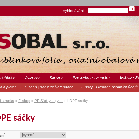
Vyhledávání:
rtifikáty
Doprava
Kariéra
Poptávkový formulář
E-shop - 
a a platba
|
E-shop | Kontaktní informace
|
E-shop | Ochrana osobních údajů
 stránka
»
E-shop
»
PE Sáčky a pytle
» HDPE sáčky
PE sáčky
ní: