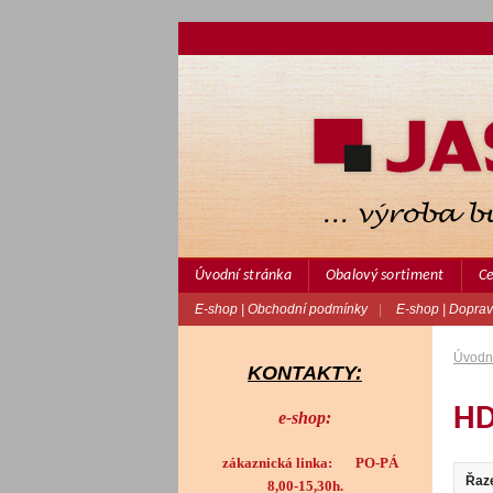
Úvodní stránka
Obalový sortiment
Ce
E-shop | Obchodní podmínky
|
E-shop | Doprav
Úvodní
KONTAKTY:
HD
e-shop:
zákaznická linka: PO-PÁ
Řaze
8,00-15,30h.