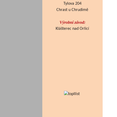
Tylova 204
Chrast u Chrudimě
Výrobní závod:
Klášterec nad Orlicí