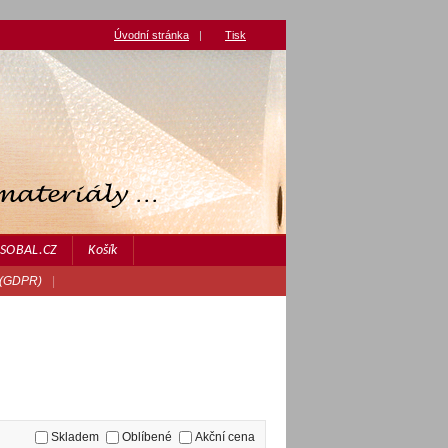
Úvodní stránka
|
Tisk
JASOBAL.CZ
Košík
 (GDPR)
|
Skladem
Oblíbené
Akční cena