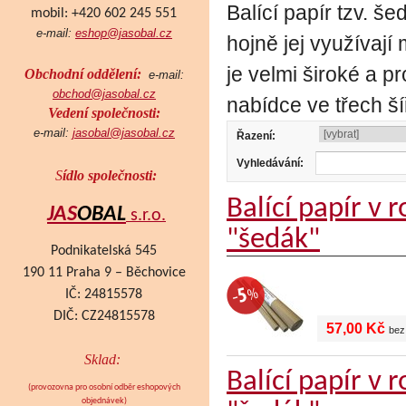
Balící papír tzv. š
mobil: +420 602 245 551
e-mail:
eshop@jasobal.cz
hojně jej využívají 
je velmi široké a p
Obchodní oddělení:
e-mail:
obchod@jasobal.cz
nabídce ve třech 
Vedení společnosti:
e-mail:
jasobal@jasobal.cz
Řazení:
Vyhledávání:
S
ídlo společnosti:
Balící papír v
JAS
OBAL
s.r.o.
"šedák"
Podnikatelská 545
190 11 Praha 9 – Běchovice
IČ: 24815578
DIČ: CZ24815578
57,00 Kč
bez
Sklad:
Balící papír v
(provozovna pro osobní odběr eshopových
objednávek
)