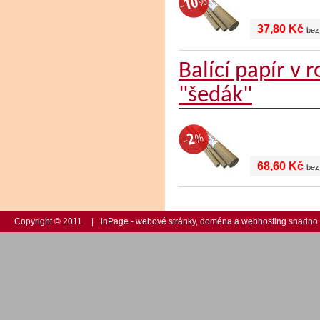
37,80 Kč
bez
Balící papír v
"šedák"
68,60 Kč
bez
Copyright © 2011
|
inPage -
webové stránky
,
doména
a
webhosting
snadno