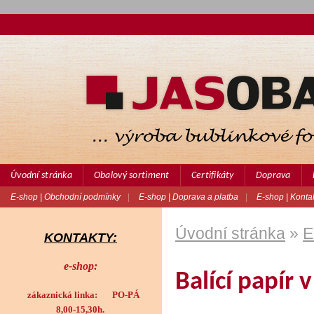
Úvodní stránka
Obalový sortiment
Certifikáty
Doprava
E-shop | Obchodní podmínky
|
E-shop | Doprava a platba
|
E-shop | Konta
Úvodní stránka
»
E
KONTAKTY:
e-shop:
Balící papír v
zákaznická linka: PO-PÁ
8,00-15,30h.