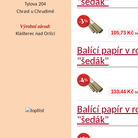
"šedák"
Tylova 204
Chrast u Chrudimě
Výrobní závod:
105,73 Kč
Klášterec nad Orlicí
b
Balící papír v
"šedák"
133,44 Kč
b
Balící papír v
"šedák"