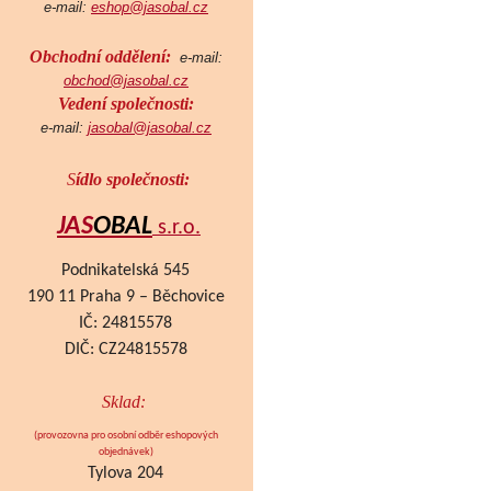
e-mail:
eshop@jasobal.cz
Obchodní oddělení:
e-mail:
obchod@jasobal.cz
Vedení společnosti:
e-mail:
jasobal@jasobal.cz
S
ídlo společnosti:
JAS
OBAL
s.r.o.
Podnikatelská 545
190 11 Praha 9 – Běchovice
IČ: 24815578
DIČ: CZ24815578
Sklad:
(provozovna pro osobní odběr eshopových
objednávek
)
Tylova 204