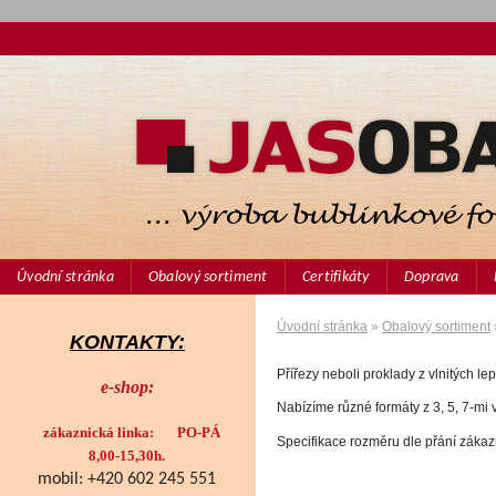
Úvodní stránka
Obalový sortiment
Certifikáty
Doprava
Úvodní stránka
»
Obalový sortiment
KONTAKTY:
Přířezy neboli proklady z vlnitých le
e-shop:
Nabízíme různé formáty z 3, 5, 7-mi 
zákaznická linka: PO-PÁ
Specifikace rozměru dle přání zákaz
8,00-15,30h.
mobil: +420 602 245 551