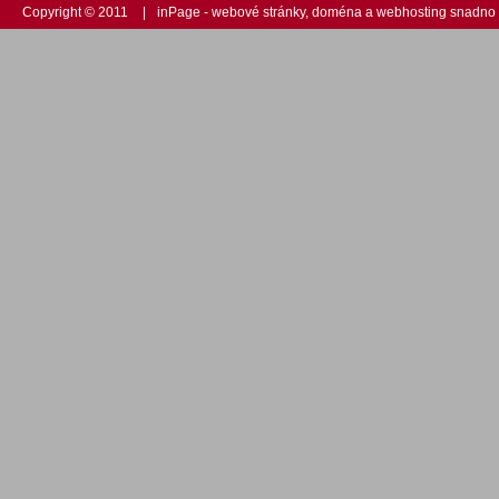
Copyright © 2011
|
inPage -
webové stránky
,
doména
a
webhosting
snadno