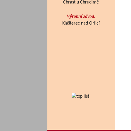
Chrast u Chrudimě
Výrobní závod:
Klášterec nad Orlicí