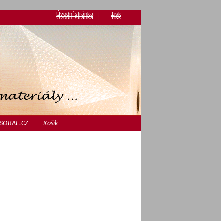
Úvodní stránka
|
Tisk
Úvodní stránka
|
Tisk
JASOBAL.CZ
Košík