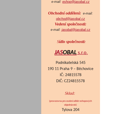
e-mail:
eshop@jasobal.cz
Obchodní oddělení:
e-mail:
obchod@jasobal.cz
Vedení společnosti:
e-mail:
jasobal@jasobal.cz
S
ídlo společnosti:
JAS
OBAL
s.r.o.
Podnikatelská 545
190 11 Praha 9 – Běchovice
IČ: 24815578
DIČ: CZ24815578
Sklad:
(provozovna pro osobní odběr eshopových
objednávek
)
Tylova 204