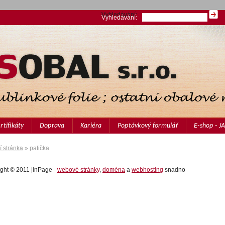
Vyhledávání:
Vyhledávání:
rtifikáty
Doprava
Kariéra
Poptávkový formulář
E-shop - 
 stránka
» patička
ight © 2011
|
inPage -
webové stránky
,
doména
a
webhosting
snadno