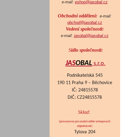
e-mail:
eshop@jasobal.cz
Obchodní oddělení:
e-mail:
obchod@jasobal.cz
Vedení společnosti:
e-mail:
jasobal@jasobal.cz
S
ídlo společnosti:
JAS
OBAL
s.r.o.
Podnikatelská 545
190 11 Praha 9 – Běchovice
IČ: 24815578
DIČ: CZ24815578
Sklad:
(provozovna pro osobní odběr eshopových
objednávek
)
Tylova 204