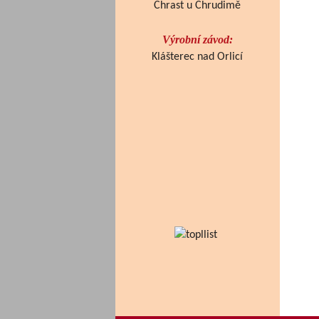
Chrast u Chrudimě
Výrobní závod:
Klášterec nad Orlicí