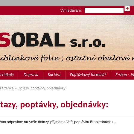
Vyhledávání:
rtifikáty
Doprava
Kariéra
Poptávkový formulář
E-shop - 
 stránka
» Dotazy, poptávky, objednávky
tazy, poptávky, objednávky:
 Vám odpovíme na Vaše dotazy, přijmeme Vaši poptávku či objednávku ...