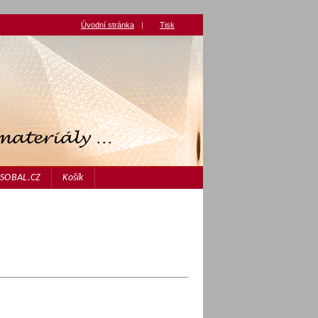
Úvodní stránka
|
Tisk
JASOBAL.CZ
Košík