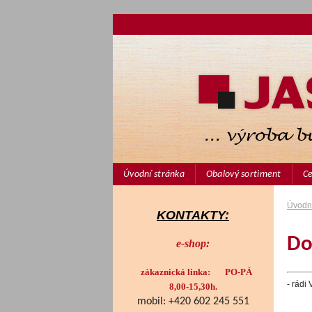
Úvodní stránka
Obalový sortiment
Ce
Úvodní
KONTAKTY:
Do
e-shop:
zákaznická linka: PO-PÁ
- rádi
8,00-15,30h.
mobil: +420 602 245 551